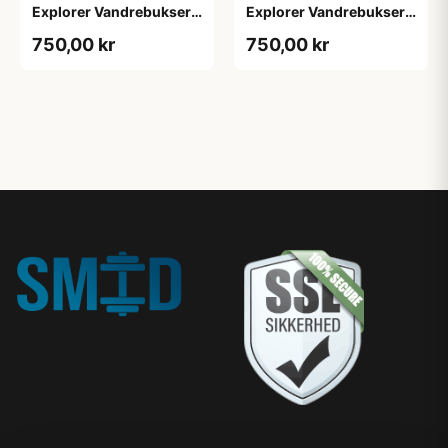
Explorer Vandrebukser,
Explorer Vandrebukser,
M, 1-Pak, Ripstop,
M, 1-Pak, Ripstop,
750,00 kr
750,00 kr
Vandafvisende, Softshell
Vandafvisende, Softshell