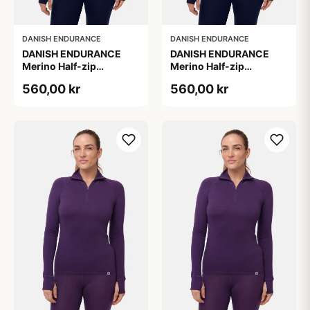
DANISH ENDURANCE
DANISH ENDURANCE
DANISH ENDURANCE
DANISH ENDURANCE
Merino Half-zip
Merino Half-zip
Skibunadtrøje, Mørk
Skibunadtrøje, Mørk
560,00 kr
560,00 kr
Marineblå Størrelse M
Marineblå Størrelse M