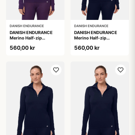
DANISH ENDURANCE
DANISH ENDURANCE
DANISH ENDURANCE
DANISH ENDURANCE
Merino Half-zip
Merino Half-zip
Skibunadtrøje, Lærred,
Skibunadtrøje, Mørk
560,00 kr
560,00 kr
Størrelse L
Marineblå Størrelse M