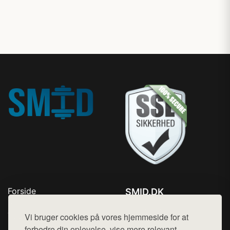
Forside
SMID.DK
Produkter
Tlf. 78768672
Top Rabatter
Vi bruger cookies på vores hjemmeside for at
Mail:
hej@want.dk
Kontakt
forbedre din oplevelse, vise mere relevant