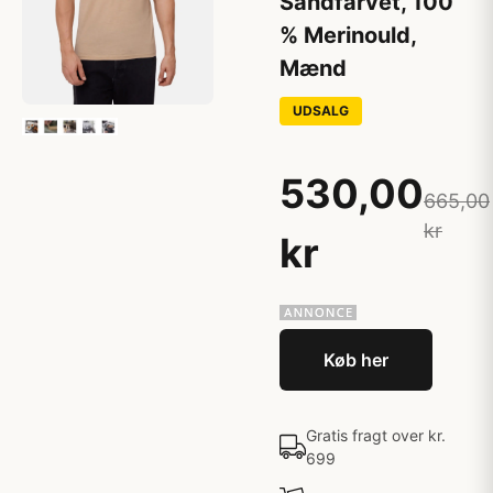
Sandfarvet, 100
% Merinould,
Mænd
UDSALG
530,00
665,00
kr
kr
Køb her
Gratis fragt over kr.
699