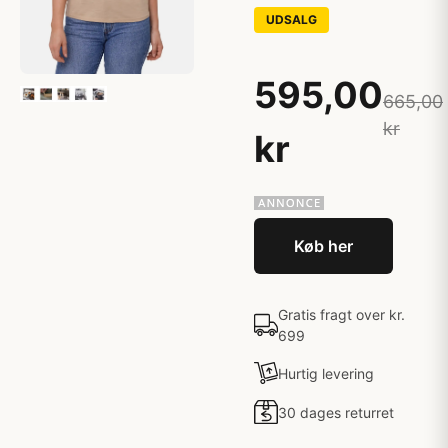
UDSALG
595,00
665,00
kr
kr
Køb her
Gratis fragt over kr.
699
Hurtig levering
30 dages returret