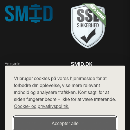
Forside
SMID.DK
Produkter
Tlf. 78768672
Top Rabatter
Vi bruger cookies på vores hjemmeside for at
Mail:
hej@want.dk
Kontakt
forbedre din oplevelse, vise mere relevant
indhold og analysere trafikken. Kort sagt: for at
Cookie- og privatlivspolitik
siden fungerer bedre – ikke for at være irriterende.
Cookie- og privatlivspolitik.
Denne side er en del af want.dk, der udgiver en række
Accepter alle
hjemmesider med præsentation af forskellige produkter fra