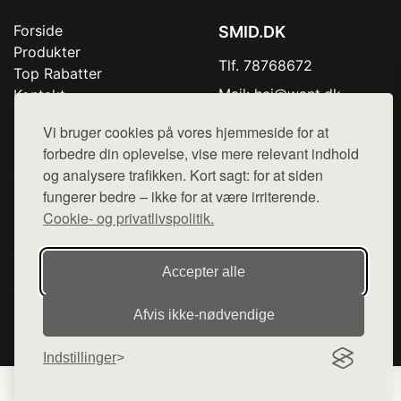
Forside
SMID.DK
Produkter
Tlf. 78768672
Top Rabatter
Mail:
hej@want.dk
Kontakt
Vi bruger cookies på vores hjemmeside for at
Cookie- og privatlivspolitik
forbedre din oplevelse, vise mere relevant indhold
og analysere trafikken. Kort sagt: for at siden
fungerer bedre – ikke for at være irriterende.
Denne side er en del af want.dk, der udgiver en række
Cookie- og privatlivspolitik.
hjemmesider med præsentation af forskellige produkter fra
diverse webshops. Der sælges ikke varer fra denne side - vi
Accepter alle
henviser til de shops, som sælger varen. Vi har heller ikke
varerne på lager.
Afvis ikke‑nødvendige
© 2026 smid.dk. Alle rettigheder forbeholdes.
Indstillinger