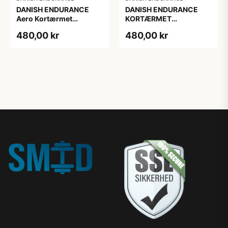
DANISH ENDURANCE
DANISH ENDURANCE
Aero Kortærmet
KORTÆRMET
Cykeltrøje, Marineblå, 1-
CYKELTRØJE
480,00 kr
480,00 kr
Pak
OLIVENGRØN 1-Pak