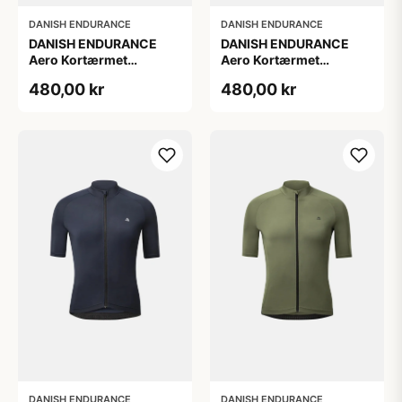
DANISH ENDURANCE
DANISH ENDURANCE
DANISH ENDURANCE
DANISH ENDURANCE
Aero Kortærmet
Aero Kortærmet
Cykeltrøje, Marineblå, 1-
Cykeltrøje, Marineblå, 1-
480,00 kr
480,00 kr
Pak
Pak
DANISH ENDURANCE
DANISH ENDURANCE