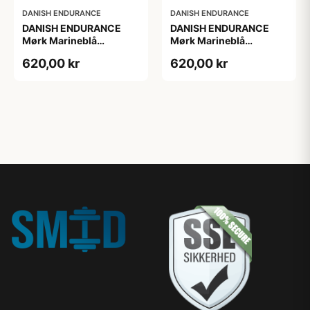
DANISH ENDURANCE
DANISH ENDURANCE
DANISH ENDURANCE
DANISH ENDURANCE
Mørk Marineblå
Mørk Marineblå
Merinould
Merinould
620,00 kr
620,00 kr
Skiunderbukser, Mørk
Skiunderbukser, Mørk
Marineblå Størrelse M
Marineblå Størrelse M