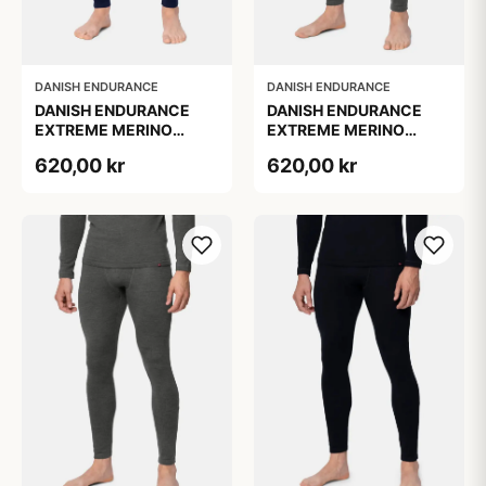
DANISH ENDURANCE
DANISH ENDURANCE
DANISH ENDURANCE
DANISH ENDURANCE
EXTREME MERINO
EXTREME MERINO
SKIUNDERBUKSER Mørk
SKIUNDERBUKSER
620,00 kr
620,00 kr
Marineblå L M
Mørkegrå M