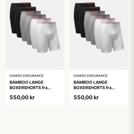
DANISH ENDURANCE
DANISH ENDURANCE
BAMBOO LANGE
BAMBOO LANGE
BOXERSHORTS fra
BOXERSHORTS fra
DANISH ENDURANCE -
DANISH ENDURANCE -
550,00 kr
550,00 kr
Sort/Rød | Grå | Hvid 6-
Sort/Rød | Grå | Hvid 6-
Pak
Pak