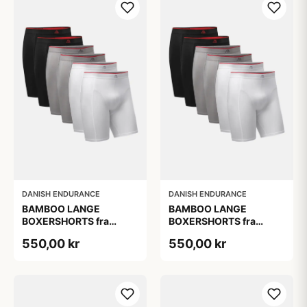
DANISH ENDURANCE
DANISH ENDURANCE
BAMBOO LANGE
BAMBOO LANGE
BOXERSHORTS fra
BOXERSHORTS fra
DANISH ENDURANCE -
DANISH ENDURANCE -
550,00 kr
550,00 kr
Sort/Rød | Grå | Hvid 6-
Sort/Rød | Grå | Hvid 6-
Pak
Pak