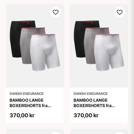
DANISH ENDURANCE
DANISH ENDURANCE
BAMBOO LANGE
BAMBOO LANGE
BOXERSHORTS fra
BOXERSHORTS fra
DANISH ENDURANCE -
DANISH ENDURANCE -
370,00 kr
370,00 kr
Sort/Rød | Grå | Hvid 3-
Sort/Rød | Grå | Hvid 3-
Pak
Pak