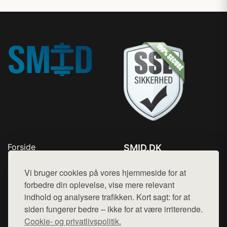
Forside
SMID.DK
Produkter
Tlf. 78768672
Top Rabatter
Vi bruger cookies på vores hjemmeside for at
Mail:
hej@want.dk
Kontakt
forbedre din oplevelse, vise mere relevant
indhold og analysere trafikken. Kort sagt: for at
Cookie- og privatlivspolitik
siden fungerer bedre – ikke for at være irriterende.
Cookie- og privatlivspolitik.