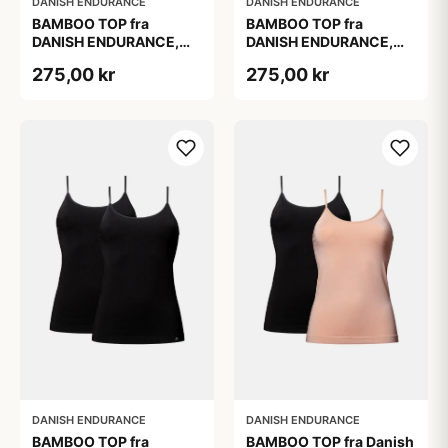
DANISH ENDURANCE
DANISH ENDURANCE
BAMBOO TOP fra
BAMBOO TOP fra
DANISH ENDURANCE,
DANISH ENDURANCE,
Sort, 2-Pak, Silkeblød &
Sort, 2-Pak, Silkeblød &
275,00 kr
275,00 kr
Behagelig, Perfekt
Behagelig, Perfekt
Pasform, Naturligt
Pasform, Naturligt
Åndbar &
Åndbar &
Fugtregulerende
Fugtregulerende
DANISH ENDURANCE
DANISH ENDURANCE
BAMBOO TOP fra
BAMBOO TOP fra Danish