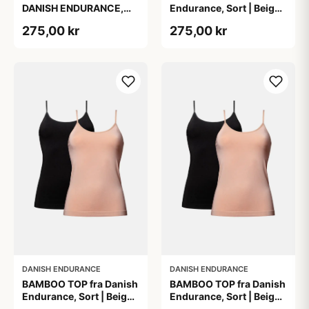
DANISH ENDURANCE,
Endurance, Sort | Beige,
Sort, 2-Pak, Silkeblød &
2-Pak, Bambus,
275,00 kr
275,00 kr
Behagelig, Perfekt
Komfortabel og
Pasform, Naturligt
Fugtregulerende
Åndbar &
Fugtregulerende
DANISH ENDURANCE
DANISH ENDURANCE
BAMBOO TOP fra Danish
BAMBOO TOP fra Danish
Endurance, Sort | Beige,
Endurance, Sort | Beige,
2-Pak, Bambus,
2-Pak, Bambus,