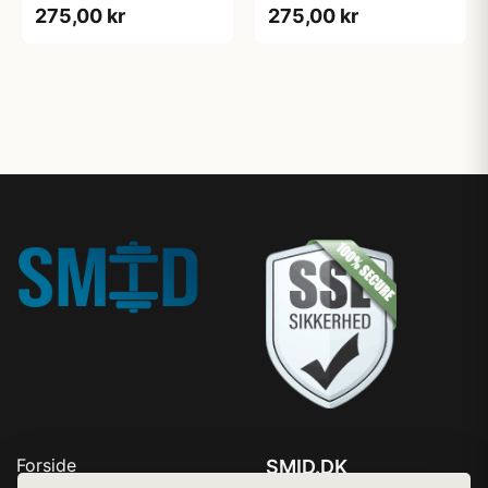
275,00 kr
275,00 kr
Komfortabel og
Komfortabel og
Fugtregulerende
Fugtregulerende
Forside
SMID.DK