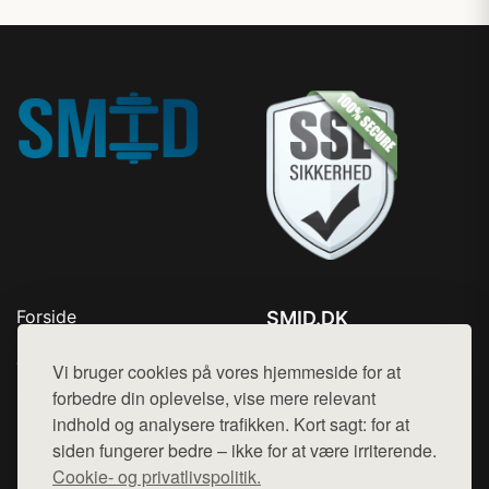
Forside
SMID.DK
Produkter
Tlf. 78768672
Top Rabatter
Vi bruger cookies på vores hjemmeside for at
Mail:
hej@want.dk
Kontakt
forbedre din oplevelse, vise mere relevant
indhold og analysere trafikken. Kort sagt: for at
Cookie- og privatlivspolitik
siden fungerer bedre – ikke for at være irriterende.
Cookie- og privatlivspolitik.