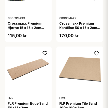
CROSSMAXX
CROSSMAXX
Crossmaxx Premium
Crossmaxx Premium
Hjørne 15 x 15 x 2cm
Kantflise 50 x 15 x 2cm
sort/hvid hjørneflise til
sort/hvid til fitnessgulv
115,00 kr
170,00 kr
fitnessgulv
LMX.
LMX.
FLR Premium Edge Sand
FLR Premium Tile Sand
50x15x2cm
100x100x2cm