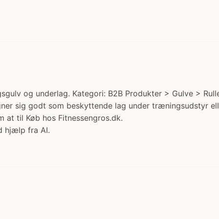
gsgulv og underlag. Kategori: B2B Produkter > Gulve > Rull
 egner sig godt som beskyttende lag under træningsudstyr 
m at til Køb hos Fitnessengros.dk.
 hjælp fra AI.