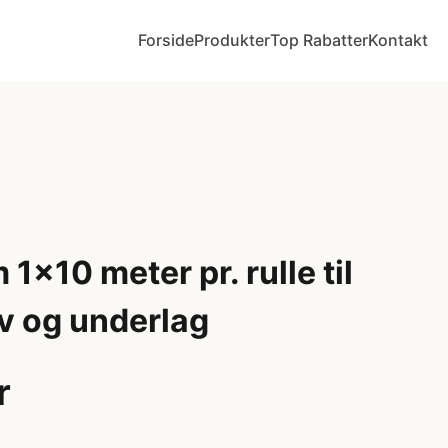
Forside
Produkter
Top Rabatter
Kontakt
x10 meter pr. rulle til
v og underlag
r