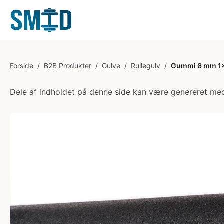
Forside
/
B2B Produkter
/
Gulve
/
Rullegulv
/
Gummi 6 mm 1x10
Dele af indholdet på denne side kan være genereret med