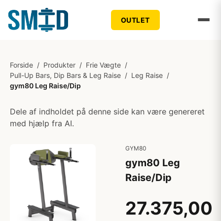
OUTLET
Forside
/
Produkter
/
Frie Vægte
/
Pull-Up Bars, Dip Bars & Leg Raise
/
Leg Raise
/
gym80 Leg Raise/Dip
Dele af indholdet på denne side kan være genereret
med hjælp fra AI.
GYM80
gym80 Leg
Raise/Dip
27.375,00