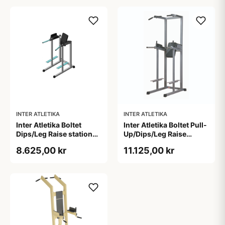
INTER ATLETIKA
INTER ATLETIKA
Inter Atletika Boltet
Inter Atletika Boltet Pull-
Dips/Leg Raise station
Up/Dips/Leg Raise
sort 165,7 cm
station sort 115 x 114,8 x
8.625,00 kr
11.125,00 kr
243 cm