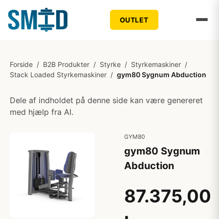
OUTLET
Forside
/
B2B Produkter
/
Styrke
/
Styrkemaskiner
/
Stack Loaded Styrkemaskiner
/
gym80 Sygnum Abduction
Dele af indholdet på denne side kan være genereret
med hjælp fra AI.
GYM80
gym80 Sygnum
Abduction
87.375,00