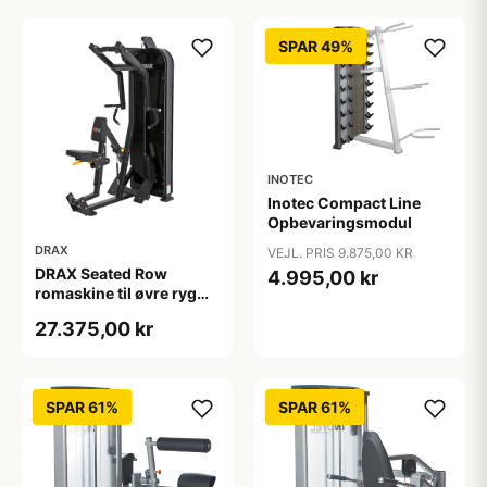
SPAR 49%
INOTEC
Inotec Compact Line
Opbevaringsmodul
DRAX
VEJL. PRIS 9.875,00 KR
DRAX Seated Row
4.995,00 kr
romaskine til øvre ryg
med 140 kg
27.375,00 kr
vægtmagasin
SPAR 61%
SPAR 61%