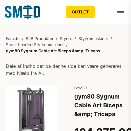
OUTLET
Forside
/
B2B Produkter
/
Styrke
/
Styrkemaskiner
/
Stack Loaded Styrkemaskiner
/
gym80 Sygnum Cable Art Biceps &amp; Triceps
Dele af indholdet på denne side kan være genereret
med hjælp fra AI.
GYM80
gym80 Sygnum
Cable Art Biceps
&amp; Triceps