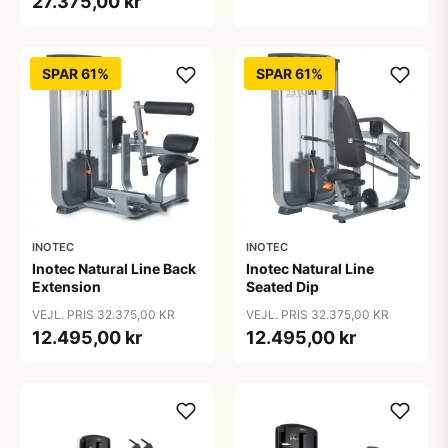
27.375,00 kr
vægtmagasin
SPAR 61%
SPAR 61%
INOTEC
INOTEC
Inotec Natural Line Back
Inotec Natural Line
Extension
Seated Dip
VEJL. PRIS 32.375,00 KR
VEJL. PRIS 32.375,00 KR
12.495,00 kr
12.495,00 kr