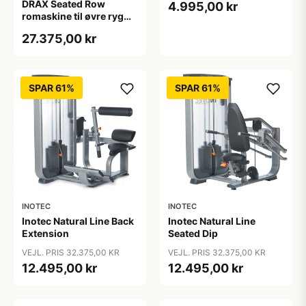
DRAX Seated Row
4.995,00 kr
romaskine til øvre ryg
med 140 kg
27.375,00 kr
vægtmagasin
SPAR 61%
SPAR 61%
INOTEC
INOTEC
Inotec Natural Line Back
Inotec Natural Line
Extension
Seated Dip
VEJL. PRIS 32.375,00 KR
VEJL. PRIS 32.375,00 KR
12.495,00 kr
12.495,00 kr