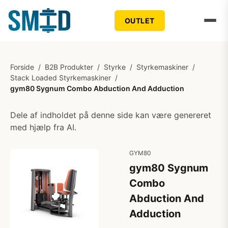
OUTLET
Forside
/
B2B Produkter
/
Styrke
/
Styrkemaskiner
/
Stack Loaded Styrkemaskiner
/
gym80 Sygnum Combo Abduction And Adduction
Dele af indholdet på denne side kan være genereret
med hjælp fra AI.
GYM80
gym80 Sygnum
Combo
Abduction And
Adduction