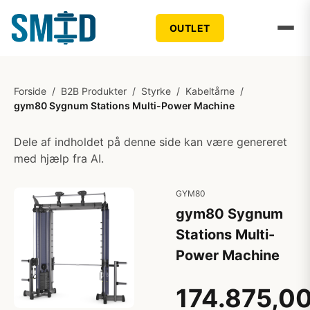
OUTLET
Forside
/
B2B Produkter
/
Styrke
/
Kabeltårne
/
gym80 Sygnum Stations Multi-Power Machine
Dele af indholdet på denne side kan være genereret
med hjælp fra AI.
GYM80
gym80 Sygnum
Stations Multi-
Power Machine
174.875,0