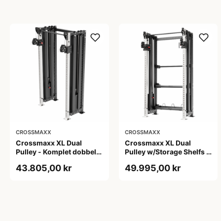
CROSSMAXX
CROSSMAXX
Crossmaxx XL Dual
Crossmaxx XL Dual
Pulley - Komplet dobbelt
Pulley w/Storage Shelfs -
kabeltræk med 90 kg
2 x 90 kg og opbevaring
43.805,00 kr
49.995,00 kr
vægtstak og 32
til funktionel træning i
positioner i højden
center og studio