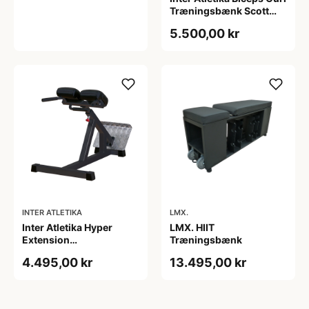
Træningsbænk Scott
bænk sort 100 x 83 x
5.500,00 kr
100 cm
INTER ATLETIKA
LMX.
Inter Atletika Hyper
LMX. HIIT
Extension
Træningsbænk
Træningsbænk sort 118
4.495,00 kr
13.495,00 kr
x 70 x 75 cm