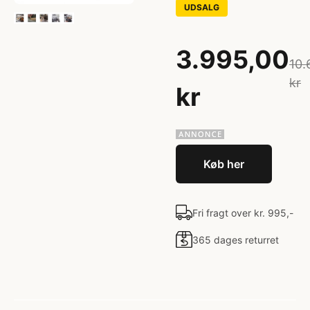
UDSALG
3.995,00
10.
kr
kr
Køb her
Fri fragt over kr. 995,-
365 dages returret