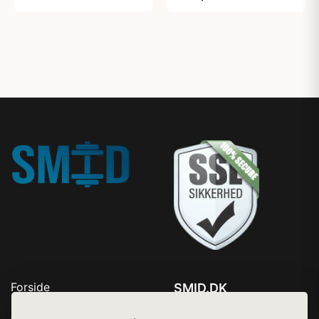
Forside
SMID.DK
Produkter
Tlf. 78768672