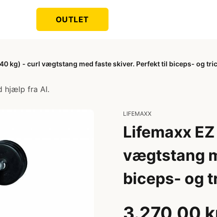
OUTLET
 kg) - curl vægtstang med faste skiver. Perfekt til biceps- og tri
 hjælp fra AI.
LIFEMAXX
Lifemaxx EZ 
vægtstang me
biceps- og t
3.270,00 k