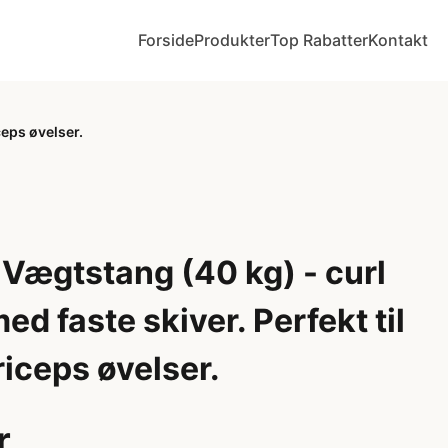
Forside
Produkter
Top Rabatter
Kontakt
ceps øvelser.
Vægtstang (40 kg) - curl
d faste skiver. Perfekt til
riceps øvelser.
r