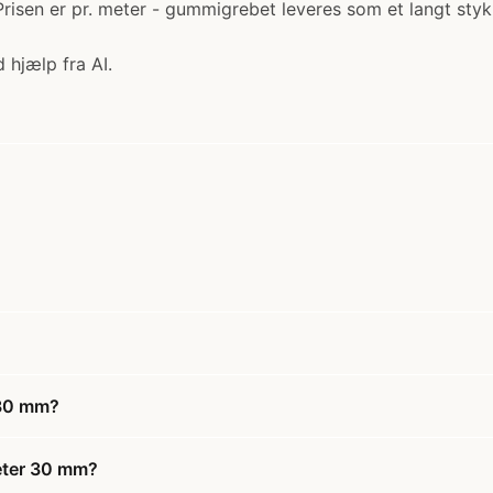
isen er pr. meter - gummigrebet leveres som et langt stykk
 hjælp fra AI.
 30 mm?
eter 30 mm?