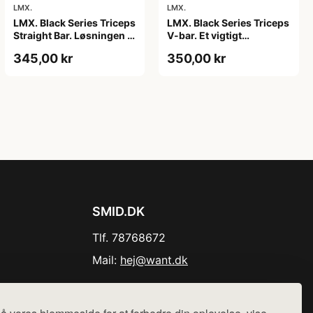
LMX.
LMX.
LMX. Black Series Triceps
LMX. Black Series Triceps
V-bar. Et vigtigt
Straight Bar. Løsningen til
træningsredskab. Riflet
triceps-øvelser. Riflet
350,00 kr
345,00 kr
greb, der gør det nemt at
greb, som sikrer et fast
holde fast. Sort
greb. Moderne design,
trækstang. Robust
sort farve. Holdbar.
design.
SMID.DK
Tlf. 78768672
Mail:
hej@want.dk
Cookie- og privatlivspolitik