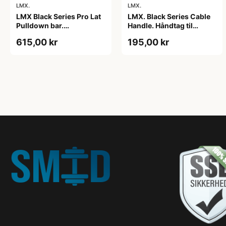
LMX.
LMX.
LMX Black Series Pro Lat
LMX. Black Series Cable
Pulldown bar.
Handle. Håndtag til
Professionel trækstang
kabelmaskiner. Stilfuldt
615,00 kr
195,00 kr
med håndtag. Holdbar.
design. Sort farve. I høj
Stilfuldt design. Farven
kvalitet. Holdbart. Giver
sort. To riflet håndtag.
et fast greb.