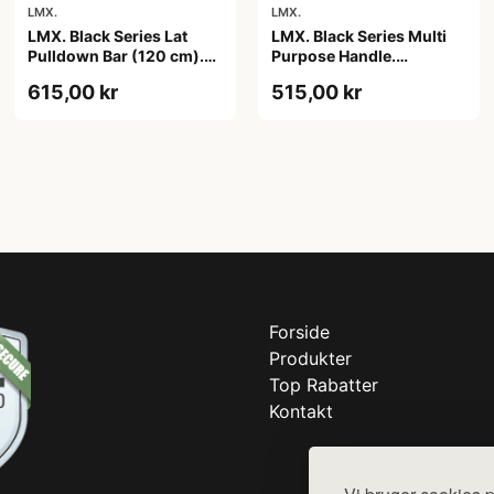
LMX.
LMX.
LMX. Black Series Multi
LMX. Black Series Lat
Purpose Handle.
Pulldown Bar (120 cm).
Funktionel trækstang.
Holdbar trækstang. Sort
515,00 kr
615,00 kr
Riflet håndtag der sikrer
farve. Stilfuldt og robust
et fast greb. Sort farve.
design. Optimer din
Mulighed for flere
træning. 120 cm.
øvelser.
Forside
Produkter
Top Rabatter
Kontakt