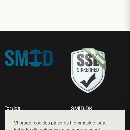
Forside
SMID.DK
Produkter
Tlf. 78768672
Top Rabatter
Vi bruger cookies på vores hjemmeside for at
Mail:
hej@want.dk
Kontakt
forbedre din oplevelse, vise mere relevant