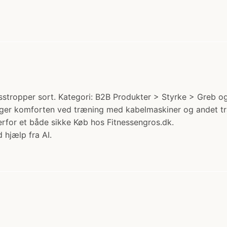
tropper sort. Kategori: B2B Produkter > Styrke > Greb og T
g øger komforten ved træning med kabelmaskiner og andet t
rfor et både sikke Køb hos Fitnessengros.dk.
 hjælp fra AI.