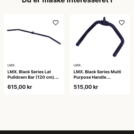
LMX.
LMX.
LMX. Black Series Multi
LMX. Black Series Lat
Purpose Handle.
Pulldown Bar (120 cm).
Funktionel trækstang.
Holdbar trækstang. Sort
515,00 kr
615,00 kr
Riflet håndtag der sikrer
farve. Stilfuldt og robust
et fast greb. Sort farve.
design. Optimer din
Mulighed for flere
træning. 120 cm.
øvelser.