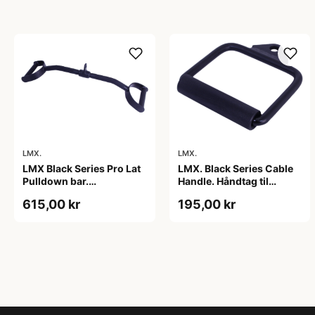
LMX.
LMX.
LMX Black Series Pro Lat
LMX. Black Series Cable
Pulldown bar.
Handle. Håndtag til
Professionel trækstang
kabelmaskiner. Stilfuldt
615,00 kr
195,00 kr
med håndtag. Holdbar.
design. Sort farve. I høj
Stilfuldt design. Farven
kvalitet. Holdbart. Giver
sort. To riflet håndtag.
et fast greb.