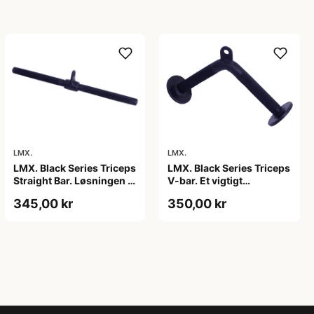
LMX.
LMX.
LMX. Black Series Triceps
LMX. Black Series Triceps
V-bar. Et vigtigt
Straight Bar. Løsningen til
træningsredskab. Riflet
triceps-øvelser. Riflet
350,00 kr
345,00 kr
greb, der gør det nemt at
greb, som sikrer et fast
holde fast. Sort
greb. Moderne design,
trækstang. Robust
sort farve. Holdbar.
design.