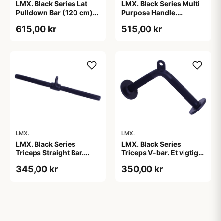
LMX. Black Series Multi
LMX. Black Series Lat
Purpose Handle.
Pulldown Bar (120 cm).
Funktionel trækstang.
Holdbar trækstang. Sort
515,00 kr
615,00 kr
Riflet håndtag der sikrer
farve. Stilfuldt og robust
et fast greb. Sort farve.
design. Optimer din
Mulighed for flere
træning. 120 cm.
øvelser.
LMX.
LMX.
LMX. Black Series
LMX. Black Series
Triceps V-bar. Et vigtigt
Triceps Straight Bar.
træningsredskab. Riflet
Løsningen til triceps-
350,00 kr
345,00 kr
greb, der gør det nemt at
øvelser. Riflet greb, som
holde fast. Sort
sikrer et fast greb.
trækstang. Robust
Moderne design, sort
design.
farve. Holdbar.