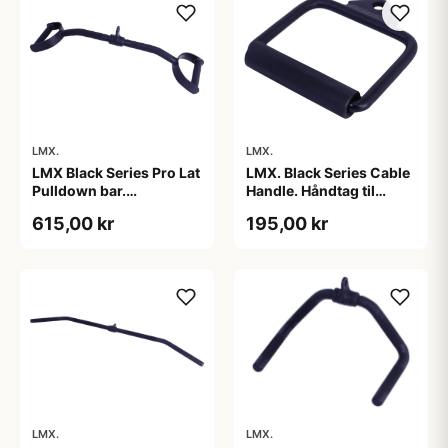
LMX.
LMX.
LMX Black Series Pro Lat
LMX. Black Series Cable
Pulldown bar.
Handle. Håndtag til
Professionel trækstang
kabelmaskiner. Stilfuldt
615,00 kr
195,00 kr
med håndtag. Holdbar.
design. Sort farve. I høj
Stilfuldt design. Farven
kvalitet. Holdbart. Giver
sort. To riflet håndtag.
et fast greb.
LMX.
LMX.