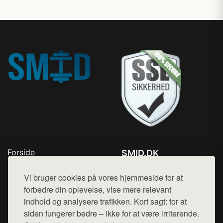
Forside
SMID.DK
Produkter
Tlf. 78768672
Top Rabatter
Vi bruger cookies på vores hjemmeside for at
Mail:
hej@want.dk
Kontakt
forbedre din oplevelse, vise mere relevant
indhold og analysere trafikken. Kort sagt: for at
Cookie- og privatlivspolitik
siden fungerer bedre – ikke for at være irriterende.