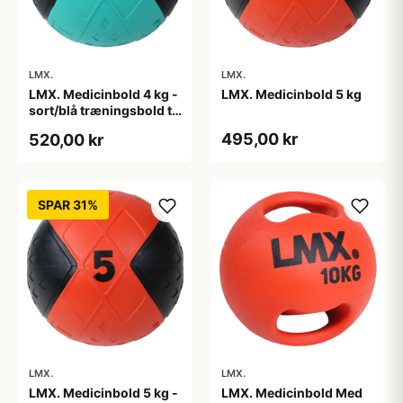
LMX.
LMX.
LMX. Medicinbold 4 kg -
LMX. Medicinbold 5 kg
sort/blå træningsbold til
funktionel træning og
495,00 kr
520,00 kr
core
SPAR 31%
LMX.
LMX.
LMX. Medicinbold 5 kg -
LMX. Medicinbold Med