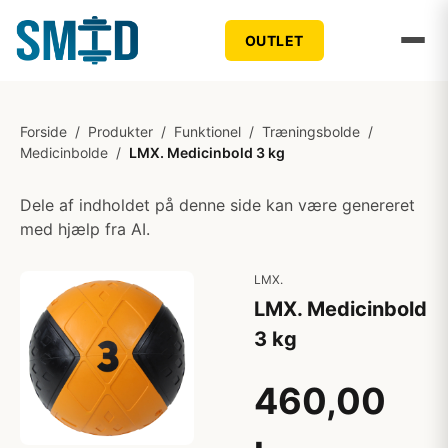
OUTLET
Forside
/
Produkter
/
Funktionel
/
Træningsbolde
/
Medicinbolde
/
LMX. Medicinbold 3 kg
Dele af indholdet på denne side kan være genereret
med hjælp fra AI.
LMX.
LMX. Medicinbold
3 kg
460,00