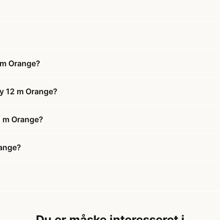
 m Orange?
vy 12 m Orange?
12 m Orange?
range?
Du er måske interesseret i