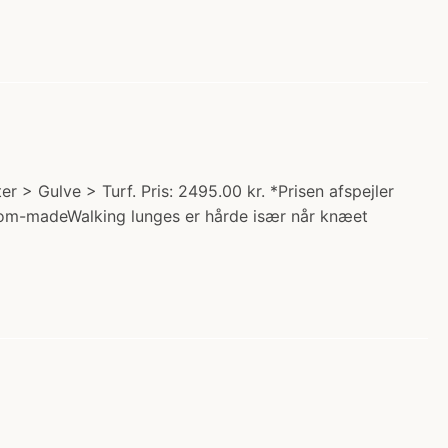
 > Gulve > Turf. Pris: 2495.00 kr. *Prisen afspejler
stom-madeWalking lunges er hårde især når knæet