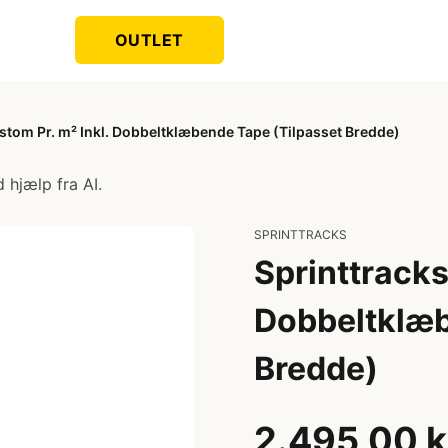
OUTLET
ustom Pr. m² Inkl. Dobbeltklæbende Tape (Tilpasset Bredde)
 hjælp fra AI.
SPRINTTRACKS
Sprinttracks
Dobbeltklæb
Bredde)
2.495,00 k