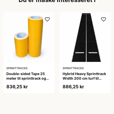
SPRINTTRACKS
SPRINTTRACKS
Double-sided Tape 25
Hybrid Heavy Sprinttrack
meter til sprinttrack og
Width 200 cm turf til
turf, 17/34 cm
hybrid træning, sort med
836,25 kr
886,25 kr
hvide markeringer,
længde 1-50 m