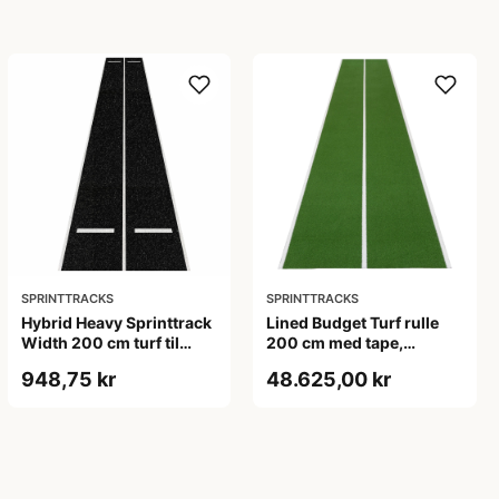
SPRINTTRACKS
SPRINTTRACKS
Hybrid Heavy Sprinttrack
Lined Budget Turf rulle
Width 200 cm turf til
200 cm med tape,
hybrid træning, sort med
12,5/25/50 m, 5 farver
948,75 kr
48.625,00 kr
hvide markeringer,
længde 1-50 m