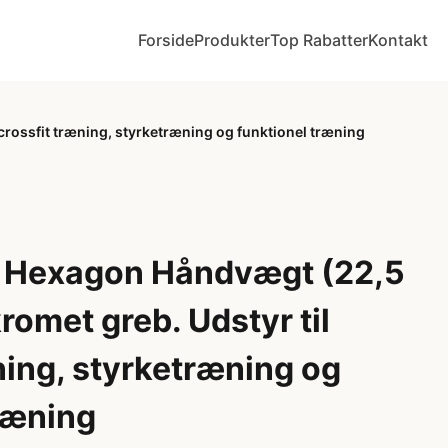
Forside
Produkter
Top Rabatter
Kontakt
ossfit træning, styrketræning og funktionel træning
Hexagon Håndvægt (22,5
romet greb. Udstyr til
ning, styrketræning og
ræning