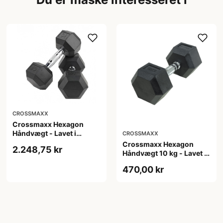
CROSSMAXX
Crossmaxx Hexagon
Håndvægt - Lavet i
CROSSMAXX
støbejern, belagt med
Crossmaxx Hexagon
2.248,75 kr
gummi - Riflet håndtag
Håndvægt 10 kg - Lavet i
for godt greb - Til crossfit
støbejern, belagt med
470,00 kr
og styrketræning
gummi - Riflet håndtag
for godt greb - Til crossfit
og styrketræning