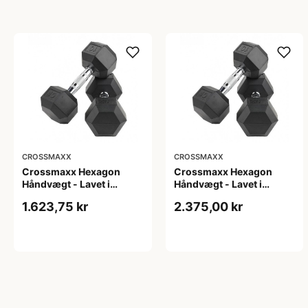
CROSSMAXX
CROSSMAXX
Crossmaxx Hexagon
Crossmaxx Hexagon
Håndvægt - Lavet i
Håndvægt - Lavet i
støbejern, belagt med
støbejern, belagt med
1.623,75 kr
2.375,00 kr
gummi - Riflet håndtag
gummi - Riflet håndtag
for godt greb - Til crossfit
for godt greb - Til crossfit
og styrketræning
og styrketræning