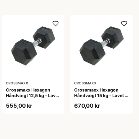
CROSSMAXX
CROSSMAXX
Crossmaxx Hexagon
Crossmaxx Hexagon
Håndvægt 12,5 kg - Lavet
Håndvægt 15 kg - Lavet i
i støbejern, belagt med
støbejern, belagt med
555,00 kr
670,00 kr
gummi - Riflet håndtag
gummi - Riflet håndtag
for godt greb - Til crossfit
for godt greb - Til crossfit
og styrketræning
og styrketræning