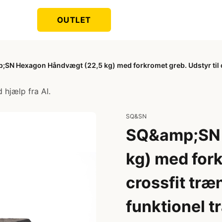
OUTLET
SN Hexagon Håndvægt (22,5 kg) med forkromet greb. Udstyr til cr
 hjælp fra AI.
SQ&SN
SQ&amp;SN 
kg) med fork
crossfit træ
funktionel t