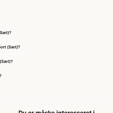
(Sæt)?
Sort (Sæt)?
 (Sæt)?
?
Du er måske interesseret i