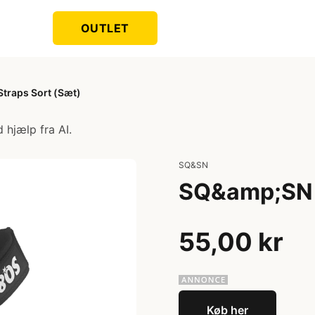
OUTLET
Straps Sort (Sæt)
 hjælp fra AI.
SQ&SN
SQ&amp;SN L
55,00 kr
Køb her