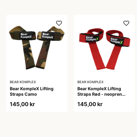
BEAR KOMPLEX
BEAR KOMPLEX
Bear KompleX Lifting
Bear KompleX Lifting
Straps Camo
Straps Rød - neopren
straps af holdbar kvalitet.
145,00 kr
145,00 kr
Crossfit udstyr, til
vægtløftning og
styrketræning