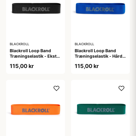
BLACKROLL
BLACKROLL
Blackroll Loop Band
Blackroll Loop Band
Træningselastik - Ekstra
Træningselastik - Hård
hård modstand (L: 30
modstand (L: 30 cm).
115,00 kr
115,00 kr
cm). God til
God til
mobilitetstræning,
mobilitetstræning,
opvarmning og funtionel
opvarmning og funtionel
træning
træning