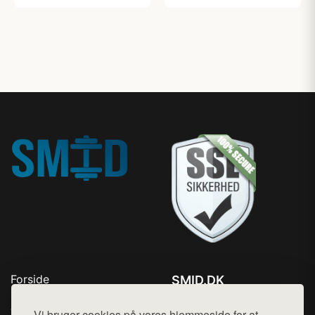
mobilitetstræning,
opvarmning og funtionel
træning
Forside
SMID.DK
Produkter
Tlf. 78768672
Top Rabatter
Vi bruger cookies på vores hjemmeside for at