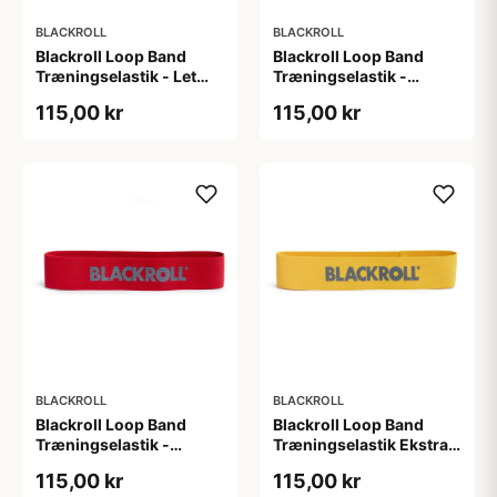
BLACKROLL
BLACKROLL
Blackroll Loop Band
Blackroll Loop Band
Træningselastik - Let
Træningselastik -
modstand (L: 30 cm).
Medium modstand (L:
115,00 kr
115,00 kr
God til
30 cm). God til
mobilitetstræning,
mobilitetstræning,
opvarmning og funtionel
opvarmning og funtionel
træning
træning
BLACKROLL
BLACKROLL
Blackroll Loop Band
Blackroll Loop Band
Træningselastik -
Træningselastik Ekstra
Moderat modstand (L:
Let Gul loop
115,00 kr
115,00 kr
30 cm). God til
træningselastik 32 cm