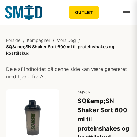
OUTLET
Forside
/
Kampagner
/
Mors Dag
/
SQ&amp;SN Shaker Sort 600 ml til proteinshakes og
kosttilskud
Dele af indholdet på denne side kan være genereret
med hjælp fra AI.
SQ&SN
SQ&amp;SN
Shaker Sort 600
ml til
proteinshakes og