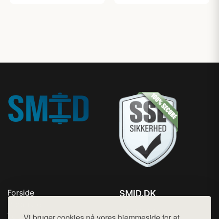
Forside
SMID.DK
Produkter
Tlf. 78768672
Top Rabatter
Vi bruger cookies på vores hjemmeside for at