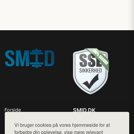
Forside
SMID.DK
Produkter
Tlf. 78768672
Top Rabatter
Vi bruger cookies på vores hjemmeside for at
Mail:
hej@want.dk
Kontakt
forbedre din oplevelse, vise mere relevant