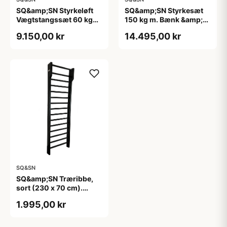
SQ&amp;SN Styrkeløft
SQ&amp;SN Styrkesæt
Vægtstangssæt 60 kg
150 kg m. Bænk &amp;
Farvet + 20 kg Stang, 28
Squat Rack
9.150,00 kr
14.495,00 kr
mm greb, 50 mm ærme,
80 kg samlet
SQ&SN
SQ&amp;SN Træribbe,
sort (230 x 70 cm).
Enkeltfagsribbe i høj
1.995,00 kr
kvalitet - kan monteres
på væg eller være
fritstående