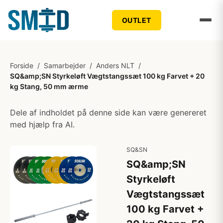
OUTLET
Forside
/
Samarbejder
/
Anders NLT
/
SQ&amp;SN Styrkeløft Vægtstangssæt 100 kg Farvet + 20
kg Stang, 50 mm ærme
Dele af indholdet på denne side kan være genereret
med hjælp fra AI.
SQ&SN
SQ&amp;SN
Styrkeløft
Vægtstangssæt
100 kg Farvet +