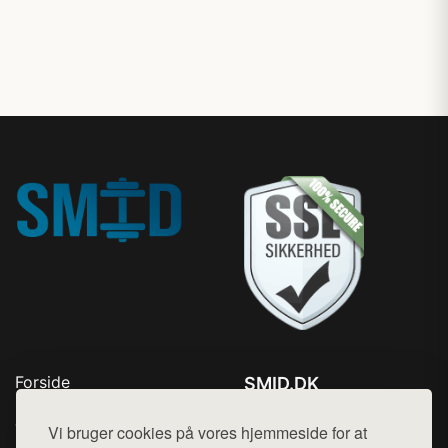
Forside
SMID.DK
Produkter
Tlf. 78768672
Top Rabatter
Vi bruger cookies på vores hjemmeside for at