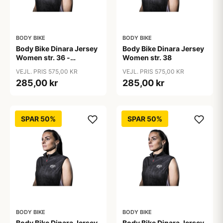
BODY BIKE
BODY BIKE
Body Bike Dinara Jersey
Body Bike Dinara Jersey
Women str. 36 -
Women str. 38
spinning trøje til kvinder
VEJL. PRIS 575,00 KR
VEJL. PRIS 575,00 KR
- Comfort Collection -
285,00 kr
285,00 kr
sort
SPAR 50%
SPAR 50%
BODY BIKE
BODY BIKE
Body Bike Dinara Jersey
Body Bike Dinara Jersey