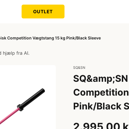
OUTLET
sk Competition Vægtstang 15 kg Pink/Black Sleeve
 hjælp fra AI.
SQ&SN
SQ&amp;SN 
Competition
Pink/Black 
2.995,00 k