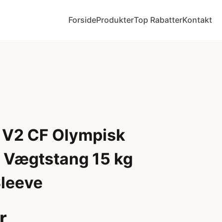
Forside
Produkter
Top Rabatter
Kontakt
V2 CF Olympisk
 Vægtstang 15 kg
Sleeve
r