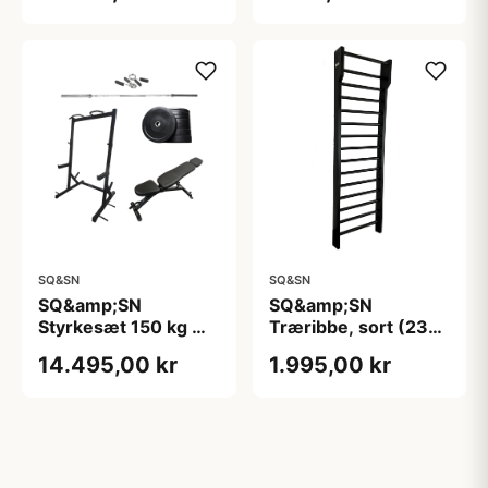
Stang
Stang, 28 mm greb,
50 mm ærme, 80 kg
samlet
SQ&SN
SQ&SN
SQ&amp;SN
SQ&amp;SN
Styrkesæt 150 kg m.
Træribbe, sort (230
Bænk &amp; Squat
x 70 cm).
14.495,00 kr
1.995,00 kr
Rack
Enkeltfagsribbe i høj
kvalitet - kan
monteres på væg
eller være
fritstående