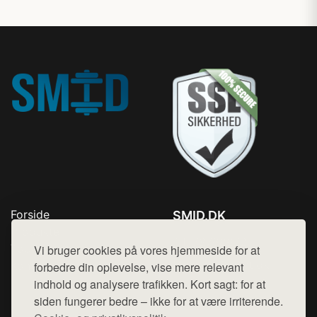
Forside
SMID.DK
Produkter
Tlf. 78768672
Top Rabatter
Vi bruger cookies på vores hjemmeside for at
Mail:
hej@want.dk
Kontakt
forbedre din oplevelse, vise mere relevant
indhold og analysere trafikken. Kort sagt: for at
Cookie- og privatlivspolitik
siden fungerer bedre – ikke for at være irriterende.