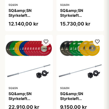
SQ&SN
SQ&SN
SQ&amp;SN
SQ&amp;SN
Styrkeløft
Styrkeløft
Vægtstangssæt 100
Vægtstangssæt 150
12.140,00 kr
15.730,00 kr
kg Farvet + 20 kg
kg Farvet + 20 kg
Stang, 50 mm ærme
Stang
SQ&SN
SQ&SN
SQ&amp;SN
SQ&amp;SN
Styrkeløft
Styrkeløft
Vægtstangssæt 250
Vægtstangssæt 60
22.910,00 kr
9.150,00 kr
kg Farvet + 20 kg
kg Farvet + 20 kg