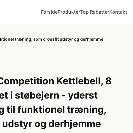
Forside
Produkter
Top Rabatter
Kontakt
funktionel træning, som crossfit udstyr og derhjemme
ompetition Kettlebell, 8
et i støbejern - yderst
 til funktionel træning,
t udstyr og derhjemme