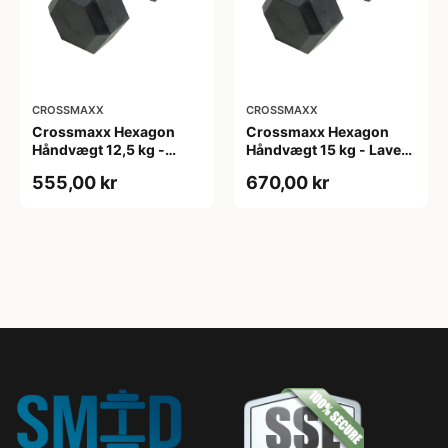
CROSSMAXX
CROSSMAXX
Crossmaxx Hexagon
Crossmaxx Hexagon
Håndvægt 12,5 kg -
Håndvægt 15 kg - Lavet i
Lavet i støbejern, belagt
støbejern, belagt med
555,00 kr
670,00 kr
med gummi - Riflet
gummi - Riflet håndtag
håndtag for godt greb -
for godt greb - Til
Til crossfit og
crossfit og
styrketræning
styrketræning