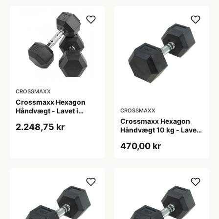
crossfit og
crossfit og
styrketræning
styrketræning
CROSSMAXX
Crossmaxx Hexagon
Håndvægt - Lavet i
CROSSMAXX
støbejern, belagt med
Crossmaxx Hexagon
2.248,75 kr
gummi - Riflet håndtag
Håndvægt 10 kg - Lavet i
for godt greb - Til
støbejern, belagt med
470,00 kr
crossfit og
gummi - Riflet håndtag
styrketræning
for godt greb - Til
crossfit og
styrketræning