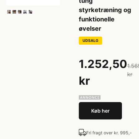
tung
styrketræning og
funktionelle
øvelser
UDSALG
1.252,50
1.56
kr
kr
Køb her
Fri fragt over kr. 995,-