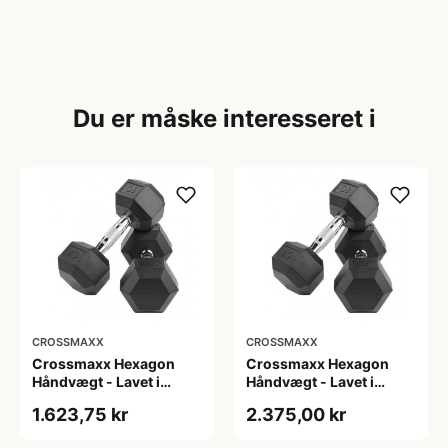
Du er måske interesseret i
CROSSMAXX
CROSSMAXX
Crossmaxx Hexagon
Crossmaxx Hexagon
Håndvægt - Lavet i
Håndvægt - Lavet i
støbejern, belagt med
støbejern, belagt med
1.623,75 kr
2.375,00 kr
gummi - Riflet håndtag
gummi - Riflet håndtag
for godt greb - Til
for godt greb - Til