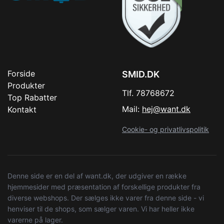
Forside
SMID.DK
Produkter
Tlf. 78768672
Top Rabatter
Mail:
hej@want.dk
Kontakt
Cookie- og privatlivspolitik
Denne side er en del af want.dk, der udgiver en række
hjemmesider med præsentation af forskellige produkter fra
diverse webshops. Der sælges ikke varer fra denne side - vi
henviser til de shops, som sælger varen. Vi har heller ikke
varerne på lager.