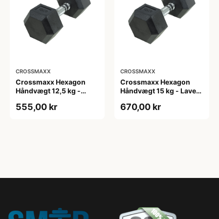
CROSSMAXX
CROSSMAXX
Crossmaxx Hexagon
Crossmaxx Hexagon
Håndvægt 12,5 kg -
Håndvægt 15 kg - Lavet i
Lavet i støbejern, belagt
støbejern, belagt med
555,00 kr
670,00 kr
med gummi - Riflet
gummi - Riflet håndtag
håndtag for godt greb -
for godt greb - Til
Til crossfit og
crossfit og
styrketræning
styrketræning