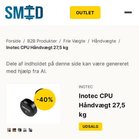
OUTLET
Forside
/
B2B Produkter
/
Frie Vægte
/
Håndvægte
/
Inotec CPU Håndvægt 27,5 kg
Dele af indholdet på denne side kan være genereret
med hjælp fra AI.
INOTEC
Inotec CPU
-40%
Håndvægt 27,5
kg
UDSALG