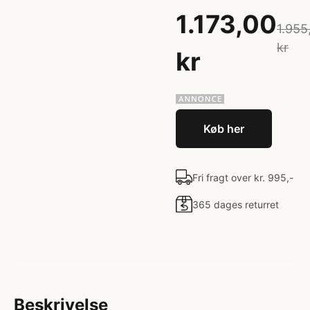
1.173,00
1.955
kr
kr
Køb her
Fri fragt over kr. 995,-
365 dages returret
Beskrivelse