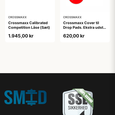
CROSSMAXX
CROSSMAXX
Crossmaxx Calibrated
Crossmaxx Cover til
Competition Låse (Sæt)
Drop Pads. Ekstra udstyr
til Drop Pads. Forbedret
1.945,00 kr
620,00 kr
beskyttelse og
holdbarhed. Perfekt til
mange
træningsmuligheder.