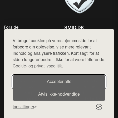
Forside
SMID.DK
Produkter
Tlf. 78768672
Top Rabatter
Vi bruger cookies på vores hjemmeside for at
Mail:
hej@want.dk
Kontakt
forbedre din oplevelse, vise mere relevant
indhold og analysere trafikken. Kort sagt: for at
Cookie- og privatlivspolitik
siden fungerer bedre – ikke for at være irriterende.
Cookie- og privatlivspolitik.
Denne side er en del af want.dk, der udgiver en række
Accepter alle
hjemmesider med præsentation af forskellige produkter fra
diverse webshops. Der sælges ikke varer fra denne side - vi
Afvis ikke‑nødvendige
henviser til de shops, som sælger varen. Vi har heller ikke
varerne på lager.
Indstillinger
© 2026 smid.dk. Alle rettigheder forbeholdes.