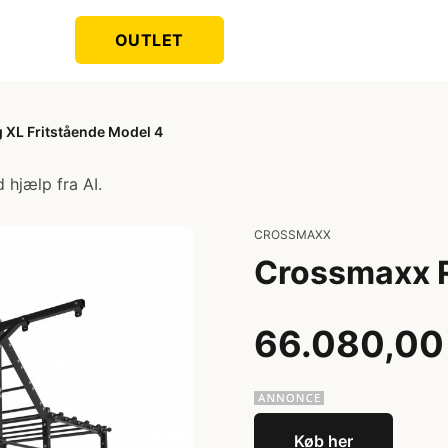
OUTLET
 XL Fritstående Model 4
 hjælp fra AI.
CROSSMAXX
Crossmaxx R
66.080,00
Køb her