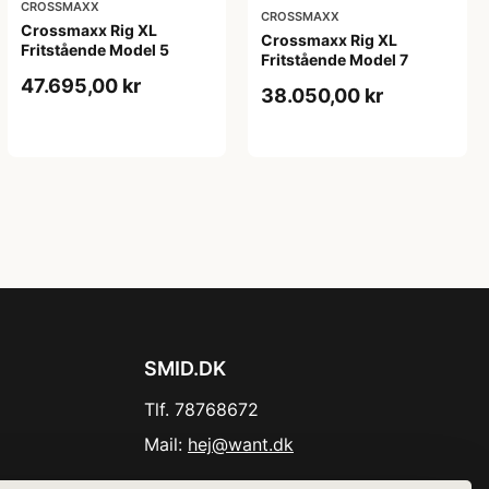
CROSSMAXX
CROSSMAXX
Crossmaxx Rig XL
Crossmaxx Rig XL
Fritstående Model 5
Fritstående Model 7
47.695,00 kr
38.050,00 kr
SMID.DK
Tlf. 78768672
Mail:
hej@want.dk
Cookie- og privatlivspolitik