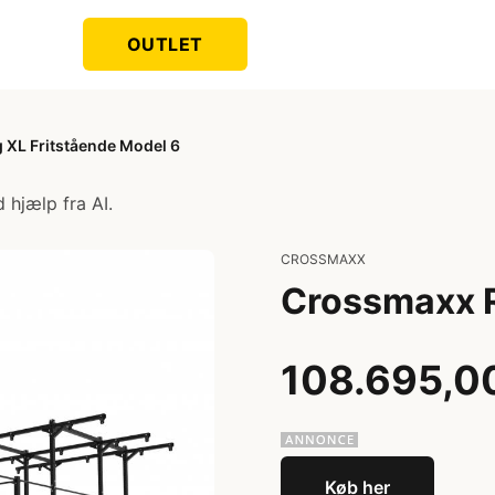
OUTLET
 XL Fritstående Model 6
 hjælp fra AI.
CROSSMAXX
Crossmaxx R
108.695,00
Køb her