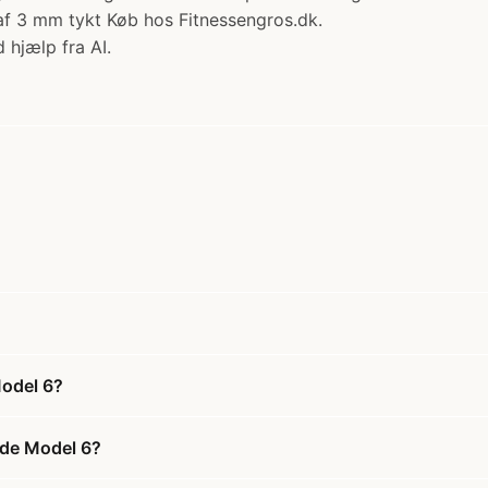
af 3 mm tykt Køb hos Fitnessengros.dk.
 hjælp fra AI.
Model 6?
nde Model 6?