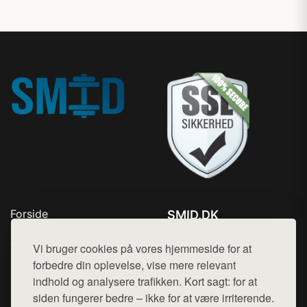
Forside
SMID.DK
Produkter
Tlf. 78768672
Top Rabatter
Vi bruger cookies på vores hjemmeside for at
Mail:
hej@want.dk
Kontakt
forbedre din oplevelse, vise mere relevant
indhold og analysere trafikken. Kort sagt: for at
Cookie- og privatlivspolitik
siden fungerer bedre – ikke for at være irriterende.