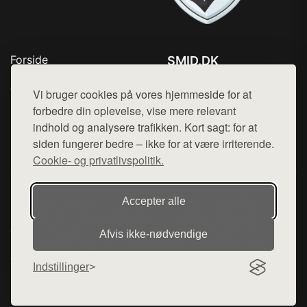
Forside
SMID.DK
Produkter
Tlf. 78768672
Top Rabatter
Vi bruger cookies på vores hjemmeside for at
Mail:
hej@want.dk
Kontakt
forbedre din oplevelse, vise mere relevant
indhold og analysere trafikken. Kort sagt: for at
Cookie- og privatlivspolitik
siden fungerer bedre – ikke for at være irriterende.
Cookie- og privatlivspolitik.
Denne side er en del af want.dk, der udgiver en række
Accepter alle
hjemmesider med præsentation af forskellige produkter fra
diverse webshops. Der sælges ikke varer fra denne side - vi
Afvis ikke‑nødvendige
henviser til de shops, som sælger varen. Vi har heller ikke
varerne på lager.
Indstillinger
© 2026 smid.dk. Alle rettigheder forbeholdes.