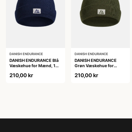
DANISH ENDURANCE
DANISH ENDURANCE
DANISH ENDURANCE Blå
DANISH ENDURANCE
Væskehue for Mænd, 100
Grøn Væskehue for
% Genanvendt Polyester
Mænd, 100 %
210,00 kr
210,00 kr
Genanvendt Polyester