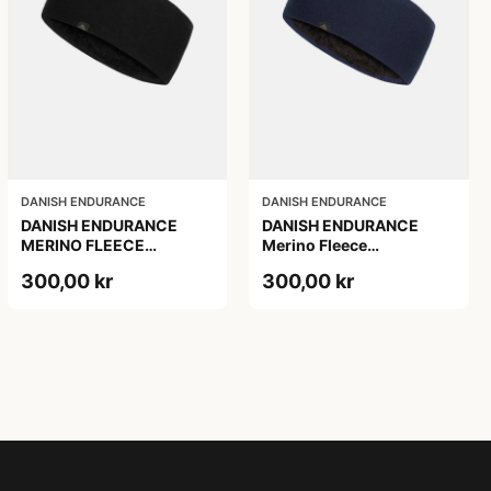
DANISH ENDURANCE
DANISH ENDURANCE
DANISH ENDURANCE
DANISH ENDURANCE
MERINO FLEECE
Merino Fleece
PANDEBÅND, Sort, S/M
Pandebånd til Børn, Mørk
300,00 kr
300,00 kr
Marineblå, S/M