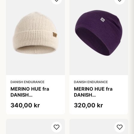
DANISH ENDURANCE
DANISH ENDURANCE
MERINO HUE fra
MERINO HUE fra
DANISH
DANISH
ENDURANCE, Hvid,
ENDURANCE, Lilla,
340,00 kr
320,00 kr
Blød Merinould og
Let Merinould med
Polyester, Ribbet
god åndbarhed og
Kant, Oeko-Tex
fugttransport
Certificeret