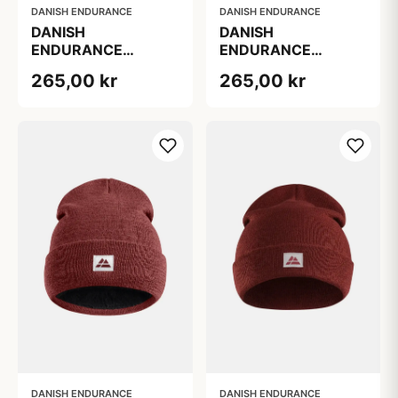
DANISH ENDURANCE
DANISH ENDURANCE
DANISH
DANISH
ENDURANCE
ENDURANCE
RENEW FLEECE HUE
RENEW FLEECE
265,00 kr
265,00 kr
Sort
HUE, 1-Pak, 100%
genanvendte
materialer, varm og
fugttransporterende
DANISH ENDURANCE
DANISH ENDURANCE