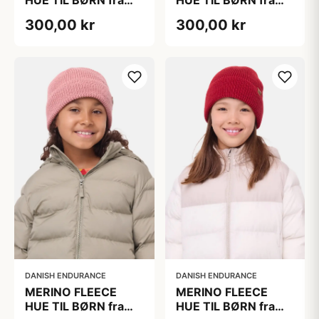
HUE TIL BØRN fra
HUE TIL BØRN fra
DANISH
DANISH
300,00 kr
300,00 kr
ENDURANCE, Blå
ENDURANCE, Grå
DANISH ENDURANCE
DANISH ENDURANCE
MERINO FLEECE
MERINO FLEECE
HUE TIL BØRN fra
HUE TIL BØRN fra