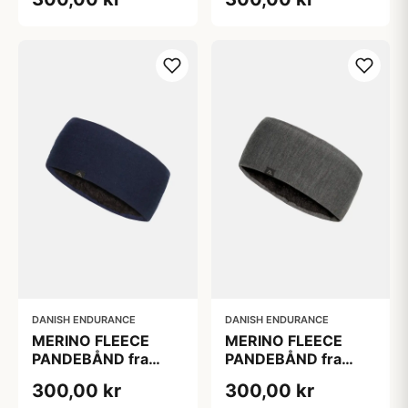
ENDURANCE, Sort
ENDURANCE, Mørk
Marineblå, L/XL
DANISH ENDURANCE
DANISH ENDURANCE
MERINO FLEECE
MERINO FLEECE
PANDEBÅND fra
PANDEBÅND fra
DANISH
DANISH
300,00 kr
300,00 kr
ENDURANCE, Mørk
ENDURANCE,