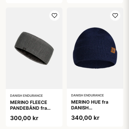
Marineblå, S/M
Mørkegrå S/M,
Varmt og
Komfortabelt
DANISH ENDURANCE
DANISH ENDURANCE
MERINO HUE fra
MERINO FLEECE
DANISH
PANDEBÅND fra
ENDURANCE, Blå,
DANISH
340,00 kr
300,00 kr
Blød Merinould og
ENDURANCE,
Polyester, Klassisk
Mørkegrå, L/XL,