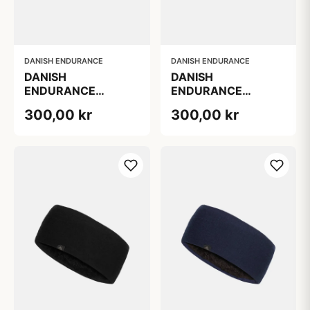
DANISH ENDURANCE
DANISH ENDURANCE
DANISH
DANISH
ENDURANCE
ENDURANCE
MERINO FLEECE
MERINO FLEECE
300,00 kr
300,00 kr
PANDEBÅND TIL
PANDEBÅND, Sort,
BØRN, Sort, S/M
L/XL