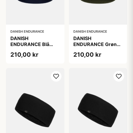
DANISH ENDURANCE
DANISH ENDURANCE
DANISH
DANISH
ENDURANCE Blå
ENDURANCE Grøn
Væskehue for
Væskehue for
210,00 kr
210,00 kr
Mænd, 100 %
Mænd, 100 %
Genanvendt
Genanvendt
Polyester
Polyester