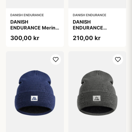
DANISH ENDURANCE
DANISH ENDURANCE
DANISH
DANISH
ENDURANCE
ENDURANCE Merino
Mørkegrå Væskehue
Fleece Pandebånd til
210,00 kr
300,00 kr
til Biler, 100 %
Børn, Mørkegrå S/M
Genanvendt
Polyester