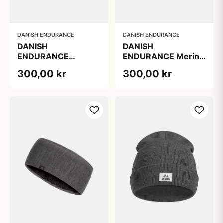
DANISH ENDURANCE
DANISH ENDURANCE
DANISH
DANISH
ENDURANCE
ENDURANCE Merino
MERINO FLEECE
Fleece Pandebånd til
300,00 kr
300,00 kr
PANDEBÅND, Sort,
Børn, Mørk
S/M
Marineblå, S/M