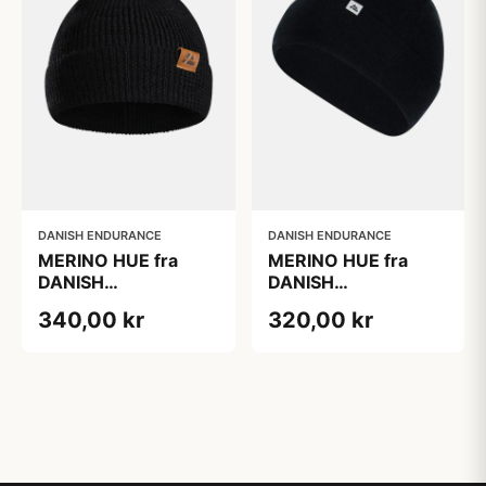
DANISH ENDURANCE
DANISH ENDURANCE
MERINO HUE fra
MERINO HUE fra
DANISH
DANISH
ENDURANCE, Sort
ENDURANCE, Sort,
340,00 kr
320,00 kr
Let Merinould med
god åndbarhed og
fugttransport