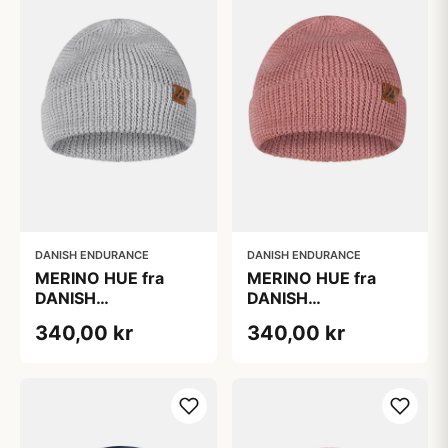
DANISH ENDURANCE
DANISH ENDURANCE
MERINO HUE fra
MERINO HUE fra
DANISH
DANISH
ENDURANCE,
ENDURANCE,
340,00 kr
340,00 kr
Lysegrå, Merinould
Lyserød, Blød
og Polyester,
Merinould og
Klassisk Ribbet Kant,
Polyester, Klassisk
Oeko-Tex
Ribbet Kant, Perfekt
Certificeret
til Hverdag og
Eventyr