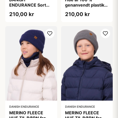
ENDURANCE Sort
genanvendt plastik,
Væskehue, 100 %
Gul, DANISH
210,00 kr
210,00 kr
Genanvendt
ENDURANCE
Polyester
DANISH ENDURANCE
DANISH ENDURANCE
MERINO FLEECE
MERINO FLEECE