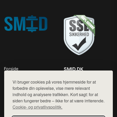
Forside
SMID.DK
Produkter
Tlf. 78768672
Top Rabatter
Vi bruger cookies på vores hjemmeside for at
Mail:
hej@want.dk
Kontakt
forbedre din oplevelse, vise mere relevant
indhold og analysere trafikken. Kort sagt: for at
Cookie- og privatlivspolitik
siden fungerer bedre – ikke for at være irriterende.
Cookie- og privatlivspolitik.