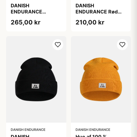
DANISH
DANISH
ENDURANCE
ENDURANCE Rød
RENEW FLEECE
Sprinklervæske til
265,00 kr
210,00 kr
HUE, 1-Pak, 100%
Motorkøretøjer, 100
genanvendte
% Genanvendt
materialer, varm og
Polyester
fugttransporterende
DANISH ENDURANCE
DANISH ENDURANCE
DANISH
Hue af 100 %