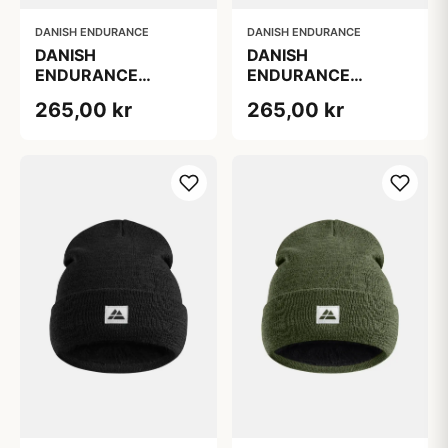
DANISH ENDURANCE
DANISH ENDURANCE
DANISH
DANISH
ENDURANCE
ENDURANCE
RENEW FLEECE HUE
RENEW FLEECE HUE
265,00 kr
265,00 kr
Blå
Mørkegrå 100%
genanvendte
materialer