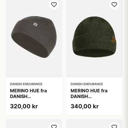
certificeret
Tex Certificeret
DANISH ENDURANCE
DANISH ENDURANCE
MERINO HUE fra
MERINO HUE fra
DANISH
DANISH
ENDURANCE, Grå,
ENDURANCE, Grøn
320,00 kr
340,00 kr
Let Merinould med
god åndbarhed og
fugttransport