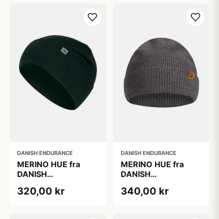
Ribbet Kant, Perfekt
Varmt og
til Hverdag og
Komfortabelt
Eventyr
DANISH ENDURANCE
DANISH ENDURANCE
MERINO HUE fra
MERINO HUE fra
DANISH
DANISH
ENDURANCE, Blød
ENDURANCE, Grå,
320,00 kr
340,00 kr
og alsidig merino
Blød Merinould og
hue, Let merinould,
Polyester, Klassisk
Oeko-Tex
Ribbet Kant, Oeko-