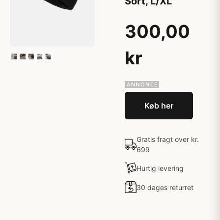
Sort, L/XL
300,00
kr
Køb her
Gratis fragt over kr.
699
Hurtig levering
30 dages returret