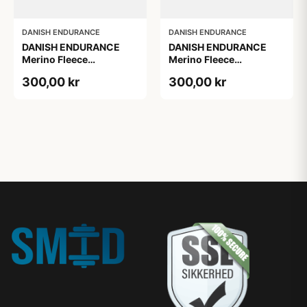
DANISH ENDURANCE
DANISH ENDURANCE
DANISH ENDURANCE
DANISH ENDURANCE
Merino Fleece
Merino Fleece
Pandebånd til Børn,
Pandebånd til Børn,
300,00 kr
300,00 kr
Mørk Marineblå, S/M
Mørkegrå S/M