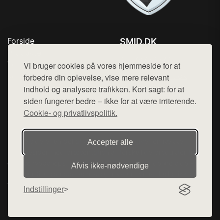
Forside
SMID.DK
Produkter
Tlf. 78768672
Top Rabatter
Vi bruger cookies på vores hjemmeside for at
Mail:
hej@want.dk
Kontakt
forbedre din oplevelse, vise mere relevant
indhold og analysere trafikken. Kort sagt: for at
Cookie- og privatlivspolitik
siden fungerer bedre – ikke for at være irriterende.
Cookie- og privatlivspolitik.
Denne side er en del af want.dk, der udgiver en række
Accepter alle
hjemmesider med præsentation af forskellige produkter fra
diverse webshops. Der sælges ikke varer fra denne side - vi
Afvis ikke‑nødvendige
henviser til de shops, som sælger varen. Vi har heller ikke
varerne på lager.
Indstillinger
© 2026 smid.dk. Alle rettigheder forbeholdes.