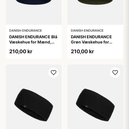
DANISH ENDURANCE
DANISH ENDURANCE
DANISH ENDURANCE Blå
DANISH ENDURANCE
Væskehue for Mænd,
Grøn Væskehue for
100 % Genanvendt
Mænd, 100 %
210,00 kr
210,00 kr
Polyester
Genanvendt Polyester