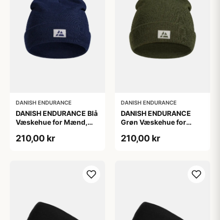
DANISH ENDURANCE
DANISH ENDURANCE
DANISH ENDURANCE Blå
DANISH ENDURANCE
Væskehue for Mænd,
Grøn Væskehue for
100 % Genanvendt
Mænd, 100 %
210,00 kr
210,00 kr
Polyester
Genanvendt Polyester