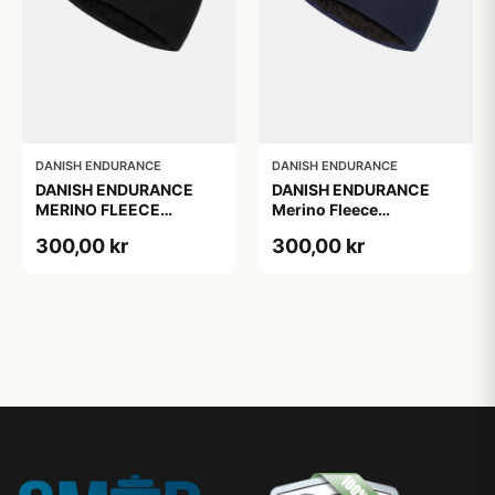
DANISH ENDURANCE
DANISH ENDURANCE
DANISH ENDURANCE
DANISH ENDURANCE
MERINO FLEECE
Merino Fleece
PANDEBÅND, Sort, S/M
Pandebånd til Børn,
300,00 kr
300,00 kr
Mørk Marineblå, S/M