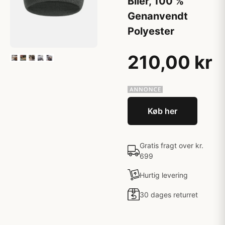
Biler, 100 %
Genanvendt
Polyester
210,00 kr
Køb her
Gratis fragt over kr.
699
Hurtig levering
30 dages returret