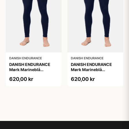
DANISH ENDURANCE
DANISH ENDURANCE
DANISH ENDURANCE
DANISH ENDURANCE
Mørk Marineblå
Mørk Marineblå
Merinould
Merinould
620,00 kr
620,00 kr
Skiunderbukser, Mørk
Skiunderbukser, Mørk
Marineblå Størrelse M
Marineblå Størrelse M