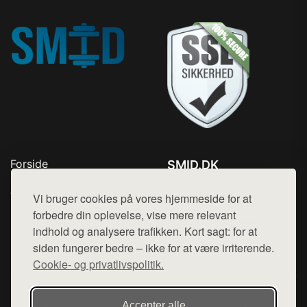
Forside
SMID.DK
Produkter
Tlf. 78768672
Top Rabatter
Vi bruger cookies på vores hjemmeside for at
Mail:
hej@want.dk
Kontakt
forbedre din oplevelse, vise mere relevant
indhold og analysere trafikken. Kort sagt: for at
Cookie- og privatlivspolitik
siden fungerer bedre – ikke for at være irriterende.
Cookie- og privatlivspolitik.
Denne side er en del af want.dk, der udgiver en række
Accepter alle