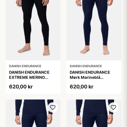
DANISH ENDURANCE
DANISH ENDURANCE
DANISH ENDURANCE
DANISH ENDURANCE
EXTREME MERINO
Mørk Marineblå
SKIUNDERBUKSER Sort
Merinotights, M
620,00 kr
620,00 kr
2XL