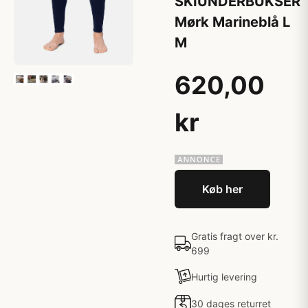
SKIUNDERBUKSER
Mørk Marineblå L
M
620,00
kr
Køb her
Gratis fragt over kr.
699
Hurtig levering
30 dages returret