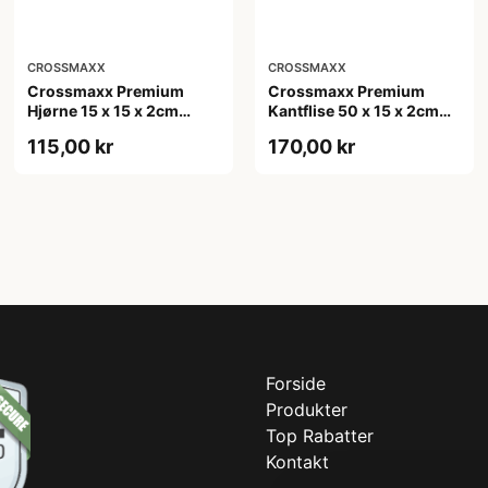
CROSSMAXX
CROSSMAXX
Crossmaxx Premium
Crossmaxx Premium
Hjørne 15 x 15 x 2cm
Kantflise 50 x 15 x 2cm
sort/hvid hjørneflise til
sort/hvid til fitnessgulv
115,00 kr
170,00 kr
fitnessgulv
Forside
Produkter
Top Rabatter
Kontakt