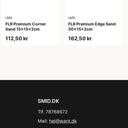
LMX.
LMX.
FLR Premium Corner
FLR Premium Edge Sand
Sand 15x15x2cm
50x15x2cm
112,50 kr
162,50 kr
SMID.DK
Tlf. 78768672
Mail:
hej@want.dk