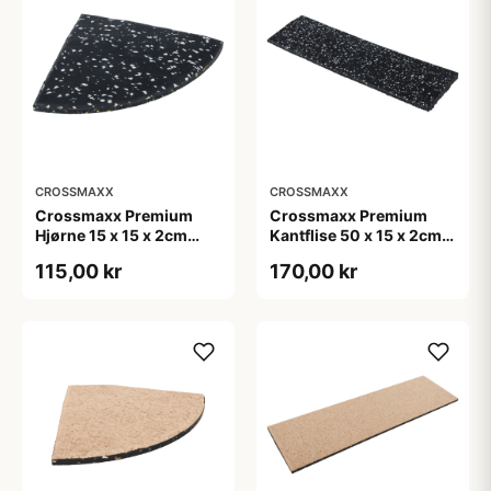
CROSSMAXX
CROSSMAXX
Crossmaxx Premium
Crossmaxx Premium
Hjørne 15 x 15 x 2cm
Kantflise 50 x 15 x 2cm
sort/hvid hjørneflise til
sort/hvid til fitnessgulv
115,00 kr
170,00 kr
fitnessgulv