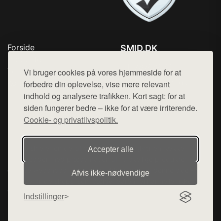
Forside
SMID.DK
Produkter
Tlf. 78768672
Top Rabatter
Vi bruger cookies på vores hjemmeside for at
Mail:
hej@want.dk
Kontakt
forbedre din oplevelse, vise mere relevant
indhold og analysere trafikken. Kort sagt: for at
Cookie- og privatlivspolitik
siden fungerer bedre – ikke for at være irriterende.
Cookie- og privatlivspolitik.
Denne side er en del af want.dk, der udgiver en række
Accepter alle
hjemmesider med præsentation af forskellige produkter fra
diverse webshops. Der sælges ikke varer fra denne side - vi
Afvis ikke‑nødvendige
henviser til de shops, som sælger varen. Vi har heller ikke
varerne på lager.
Indstillinger
© 2026 smid.dk. Alle rettigheder forbeholdes.